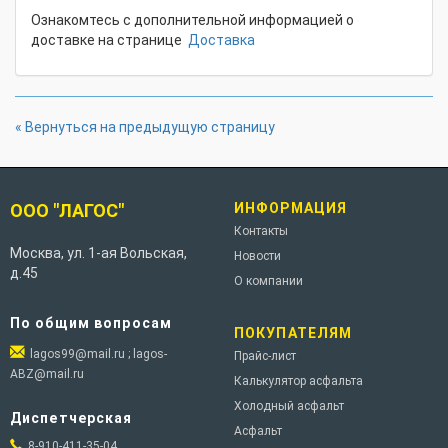
Ознакомтесь с дополнительной информацией о
доставке на странице
Доставка
« Вернуться на предыдущую страницу
ООО "ЛАГОС"
ИНФОРМАЦИЯ
Контакты
Москва
,
ул. 1-ая Вольская,
Новости
д.45
О компании
По общим вопросам
ПОКУПАТЕЛЯМ
lagos99@mail.ru ; lagos-
Прайс-лист
ABZ@mail.ru
Калькулятор асфальта
Холодный асфальт
Диспетчерская
Асфальт
8-910-411-35-04