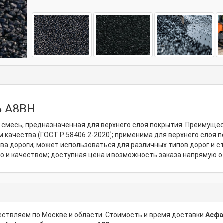
 А8ВН
я смесь, предназначенная для верхнего слоя покрытия. Преимущ
 качества (ГОСТ Р 58406.2-2020); применима для верхнего слоя
а дороги; может использоваться для различных типов дорог и с
 и качеством; доступная цена и возможность заказа напрямую о
ствляем по Москве и области. Стоимость и время доставки
Асфа