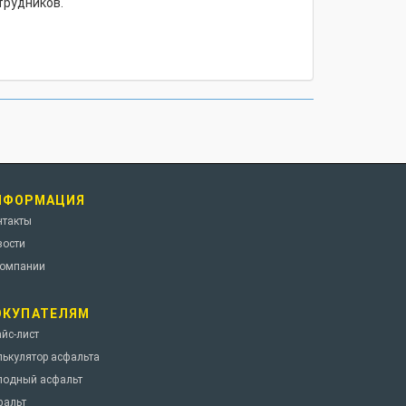
трудников.
НФОРМАЦИЯ
нтакты
вости
компании
ОКУПАТЕЛЯМ
йс-лист
лькулятор асфальта
лодный асфальт
фальт