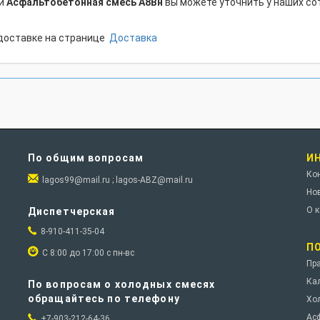
ки
Асфальтобетонная смесь А8Вн
вы можете уточнить у наших со
доставке на странице
Доставка
По общим вопросам
И
Ко
lagos99@mail.ru ; lagos-ABZ@mail.ru
Но
О 
Диспетчерская
8-910-411-35-04
П
С 8:00 до 17:00 с пн-вс
Пра
Ка
По вопросам о холодных смесях
обращайтесь по телефону
Хо
Ас
+7-903-212-64-36