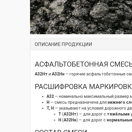
ОПИСАНИЕ ПРОДУКЦИИ
АСФАЛЬТОБЕТОННАЯ СМЕСЬ 
А32Нт
и
А32Нн
— горячие асфальтобетонные см
РАСШИФРОВКА МАРКИРОВ
А32
— номинально максимальный размер м
Н
— смесь предназначена для
нижнего сл
Т, Н
— указывают на условия дорожного д
Т
(
А32Нт
) — для дорог с
тяжёлыми
у
Н
(
А32Нн
) — для дорог с
нормальны