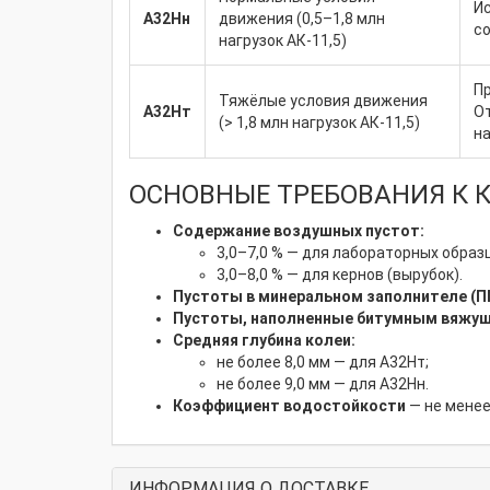
Ис
А32Нн
движения (0,5–1,8 млн
с
нагрузок АК-11,5)
Пр
Тяжёлые условия движения
А32Нт
О
(> 1,8 млн нагрузок АК-11,5)
на
ОСНОВНЫЕ ТРЕБОВАНИЯ К КАЧ
Содержание воздушных пустот:
3,0–7,0 % — для лабораторных образ
3,0–8,0 % — для кернов (вырубок).
Пустоты в минеральном заполнителе (П
Пустоты, наполненные битумным вяжущ
Средняя глубина колеи:
не более 8,0 мм — для А32Нт;
не более 9,0 мм — для А32Нн.
Коэффициент водостойкости
— не менее 
ИНФОРМАЦИЯ О ДОСТАВКЕ