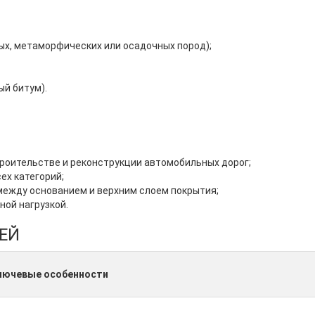
ых, метаморфических или осадочных пород);
й битум).
троительстве и реконструкции автомобильных дорог;
ех категорий;
между основанием и верхним слоем покрытия;
ной нагрузкой.
ЕЙ
лючевые особенности