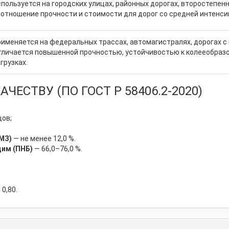
пользуется на городских улицах, районных дорогах, второстепе
оотношение прочности и стоимости для дорог со средней интенс
именяется на федеральных трассах, автомагистралях, дорогах 
тличается повышенной прочностью, устойчивостью к колееобраз
грузках.
ЕСТВУ (ПО ГОСТ Р 58406.2-2020)
цов;
МЗ)
— не менее 12,0 %.
им (ПНБ)
— 66,0–76,0 %.
0,80.