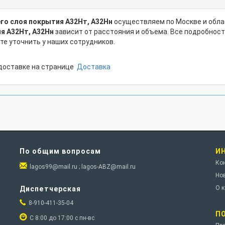
го слоя покрытия А32Нт, А32Нн
осуществляем по Москве и обла
я А32Нт, А32Нн
зависит от расстояния и объема. Все подробнос
е уточнить у наших сотрудников.
доставке на странице
Доставка
По общим вопросам
И
Ко
lagos99@mail.ru ; lagos-ABZ@mail.ru
Но
О 
Диспетчерская
8-910-411-35-04
П
С 8:00 до 17:00 с пн-вс