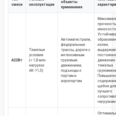
объекты
смеси
эксплуатации
характер
применения
Максимал
прочность
износосто
Устойчива
Автомагистрали,
образова
федеральные
колеи,
Тяжёлые
трассы, дороги с
выдержив
условия
интенсивным
постоянн
А22Вт
(> 1,8 млн
грузовым
движение
нагрузок
движением,
тяжёлых
АК-11,5)
подъезды к
грузовиков
портам и
Повышенн
аэропортам
содержан
щебня дл
лучшего
сопротив
нагрузкам
Оптималь