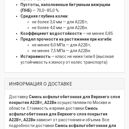
Пустоты, наполненные битумным вяжущим
(ПНБ)
— 70,0–85,0 %.
Средняя глубина колеи:
не более 3,0 мм — для А22Вт;
не более 4,0 мм — для А22Вн.
Коэффициент водостойкости
— не менее 0,85.
Предел прочности на растяжение при изгибе:
не менее 8,0 МПа — для А22Вт;
не менее 7,5 МПа — для А22Вн.
Истираемость
— класс не ниже I или II (высокая
устойчивость к износу от колёс транспорта).
ИНФОРМАЦИЯ О ДОСТАВКЕ
Доставку
Смесь асфальтобетонная для Верхнего слоя
покрытия А22Вт, А22Вн
осуществляем по Москве и
области. Стоимость и время доставки
Смесь
асфальтобетонная для Верхнего слоя покрытия
А22Вт, А22Вн
зависит от расстояния и объема. Все
подробности доставки
Смесь асфальтобетонная для