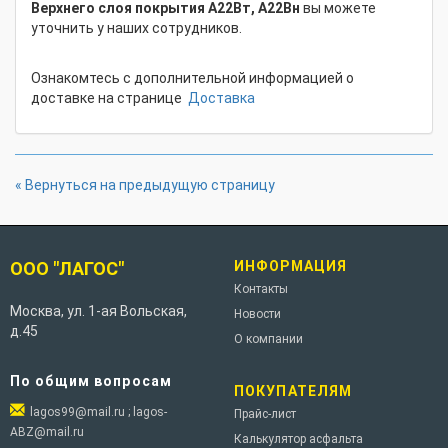
Верхнего слоя покрытия А22Вт, А22Вн
вы можете
уточнить у наших сотрудников.
Ознакомтесь с дополнительной информацией о
доставке на странице
Доставка
« Вернуться на предыдущую страницу
ООО "ЛАГОС"
ИНФОРМАЦИЯ
Контакты
Москва
,
ул. 1-ая Вольская,
Новости
д.45
О компании
По общим вопросам
ПОКУПАТЕЛЯМ
lagos99@mail.ru ; lagos-
Прайс-лист
ABZ@mail.ru
Калькулятор асфальта