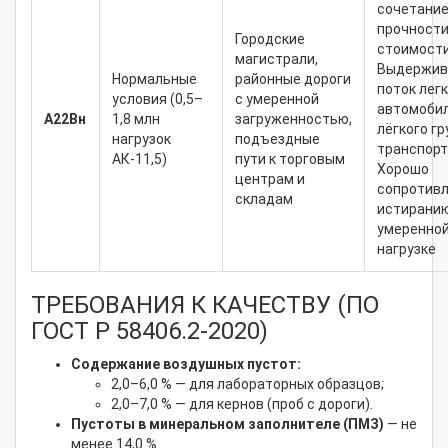
сочетани
прочности
Городские
стоимости
магистрали,
Выдержив
Нормальные
районные дороги
поток лег
условия (0,5–
с умеренной
автомобил
А22Вн
1,8 млн
загруженностью,
лёгкого гр
нагрузок
подъездные
транспорт
АК-11,5)
пути к торговым
Хорошо
центрам и
сопротив
складам
истиранию
умеренно
нагрузке
ТРЕБОВАНИЯ К КАЧЕСТВУ (ПО
ГОСТ Р 58406.2-2020)
Содержание воздушных пустот:
2,0–6,0 % — для лабораторных образцов;
2,0–7,0 % — для кернов (проб с дороги).
Пустоты в минеральном заполнителе (ПМЗ)
— не
менее 14,0 %.