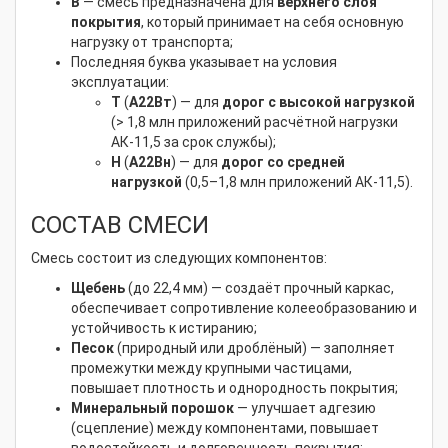
В
— смесь предназначена для
верхнего слоя
покрытия
, который принимает на себя основную
нагрузку от транспорта;
Последняя буква указывает на условия
эксплуатации:
Т
(
А22Вт
) — для
дорог с высокой нагрузкой
(> 1,8 млн приложений расчётной нагрузки
АК-11,5 за срок службы);
Н
(
А22Вн
) — для
дорог со средней
нагрузкой
(0,5–1,8 млн приложений АК-11,5).
СОСТАВ СМЕСИ
Смесь состоит из следующих компонентов:
Щебень
(до 22,4 мм) — создаёт прочный каркас,
обеспечивает сопротивление колееобразованию и
устойчивость к истиранию;
Песок
(природный или дроблёный) — заполняет
промежутки между крупными частицами,
повышает плотность и однородность покрытия;
Минеральный порошок
— улучшает адгезию
(сцепление) между компонентами, повышает
водостойкость и долговечность покрытия;